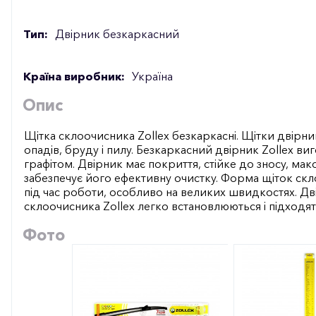
Тип:
Двірник безкаркасний
Країна виробник:
Україна
Опис
Щітка склоочисника Zollex безкаркасні. Щітки двірни
опадів, бруду і пилу. Безкаркасний двірник Zollex ви
графітом. Двірник має покриття, стійке до зносу, ма
забезпечує його ефективну очистку. Форма щіток с
під час роботи, особливо на великих швидкостях. Двір
склоочисника Zollex легко встановлюються і підходят
Фото