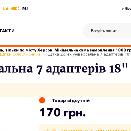
UA
RU
offi
ТАКТИ
ь, тільки по місту Херсон. Мінімальна сума замовлення 1000 
Щітки склоочисників
Щітка Zollex універсальна 7 адаптерів 18
сальна 7 адаптерів 18
Товар відсутній
170 грн.