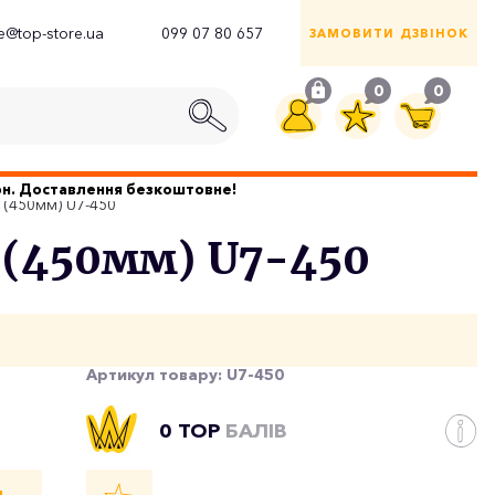
ce@top-store.ua
099 07 80 657
ЗАМОВИТИ ДЗВІНОК
0
0
грн. Доставлення безкоштовне!
" (450мм) U7-450
" (450мм) U7-450
Артикул товару:
U7-450
0 TOP
БАЛІВ