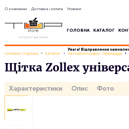
О компании
Доставка і оплата
Новини
ГОЛОВНА
КАТАЛОГ
КОН
- ІНТЕРНЕТ МАГАЗИН -
Увага! Відправлення замовлен
Головна сторінка
Каталог
Автоаксессуары і приладдя
Щітка Zollex універ
Характеристики
Опис
Фото