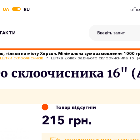
UA
RU
offi
ТАКТИ
ь, тільки по місту Херсон. Мінімальна сума замовлення 1000 
Щітки склоочисників
Щітка Zollex заднього склоочисника 16" (
го склоочисника 16" 
Товар відсутній
215 грн.