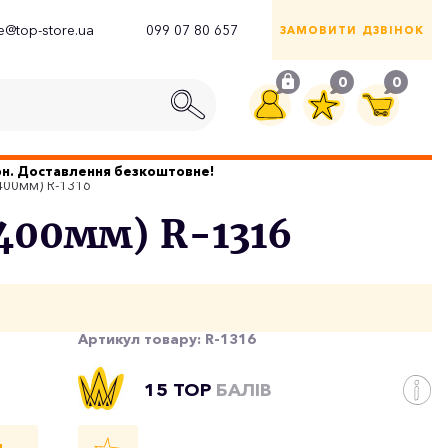
ce@top-store.ua
099 07 80 657
ЗАМОВИТИ ДЗВІНОК
0
0
грн. Доставлення безкоштовне!
400мм) R-1316
(400мм) R-1316
Артикул товару:
R-1316
15 TOP
БАЛІВ