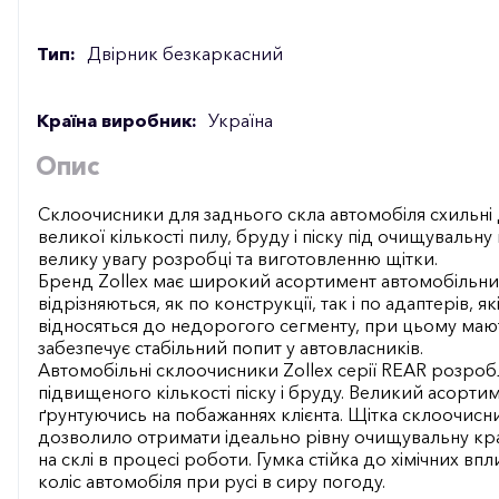
Тип:
Двірник безкаркасний
Країна виробник:
Україна
Опис
Склоочисники для заднього скла автомобіля схильні
великої кількості пилу, бруду і піску під очищуваль
велику увагу розробці та виготовленню щітки.
Бренд Zollex має широкий асортимент автомобільних 
відрізняються, як по конструкції, так і по адаптерів, 
відносяться до недорогого сегменту, при цьому мают
забезпечує стабільний попит у автовласників.
Автомобільні склоочисники Zollex серії REAR розроб
підвищеного кількості піску і бруду. Великий асорти
ґрунтуючись на побажаннях клієнта. Щітка склоочисни
дозволило отримати ідеально рівну очищувальну кра
на склі в процесі роботи. Гумка стійка до хімічних вп
коліс автомобіля при русі в сиру погоду.