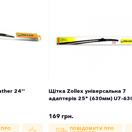
ather 24''
Щітка Zollex універсальна 7
адаптерів 25" (630мм) U7-63
169 грн.
 ПРО
ПОВІДОМИТИ ПРО