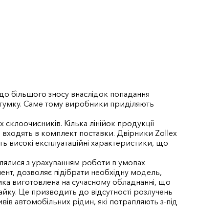
 до більшого зносу внаслідок попадання
ну гумку. Саме тому виробники приділяють
склоочисників. Кілька лінійок продукції
які входять в комплект поставки. Двірники Zollex
ь високі експлуатаційні характеристики, що
лялися з урахуванням роботи в умовах
мент, дозволяє підібрати необхідну модель,
ка виготовлена ​​на сучасному обладнанні, що
йку. Це призводить до відсутності розлучень
ливів автомобільних рідин, які потрапляють з-під