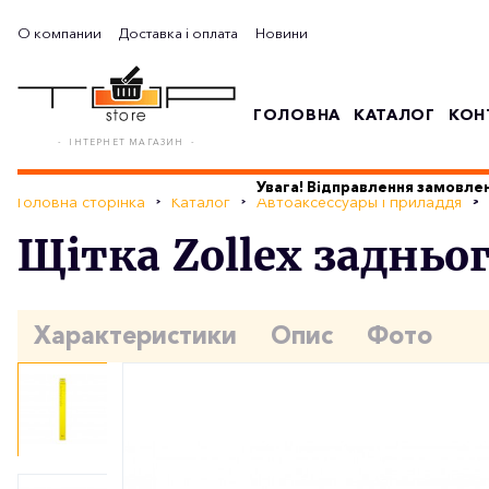
О компании
Доставка і оплата
Новини
ГОЛОВНА
КАТАЛОГ
КОН
- ІНТЕРНЕТ МАГАЗИН -
Увага! Відправлення замовлен
Головна сторінка
Каталог
Автоаксессуары і приладдя
Щітка Zollex задньо
Характеристики
Опис
Фото