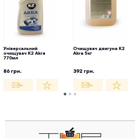
Універсальний
Очищувач двигуна K2
очищувач K2 Akra
Akra 5кг
770мл
86 грн.
392 грн.