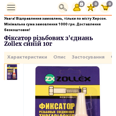
0
0
Увага! Відправлення замовлень, тільки по місту Херсон.
Граметика і клеї
Мінімальна сума замовлення 1000 грн. Доставлення
Фіксатор різьбових з'єднань Zollex синій 10г
безкоштовне!
Фіксатор різьбових з'єднань
Zollex синій 10г
Характеристики
Опис
Застосування
Ф