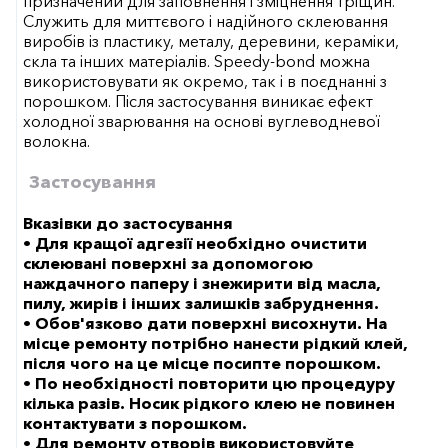
призначений для заповнення і зміцнення тріщин.
Служить для миттєвого і надійного склеювання
виробів із пластику, металу, деревини, кераміки,
скла та інших матеріалів. Speedy-bond можна
використовувати як окремо, так і в поєднанні з
порошком. Після застосування виникає ефект
холодної зварювання на основі вуглеводневої
волокна.
Застосування
Вказівки до застосування
• Для кращої адгезії необхідно очистити
склеювані поверхні за допомогою
наждачного паперу і знежирити від масла,
пилу, жирів і інших залишків забруднення.
• Обов'язково дати поверхні висохнути. На
місце ремонту потрібно нанести рідкий клей,
після чого на це місце посипте порошком.
• По необхідності повторити цю процедуру
кілька разів. Носик рідкого клею не повинен
контактувати з порошком.
• Для ремонту отворів використовуйте