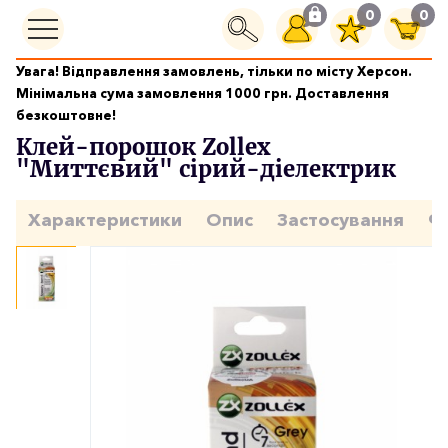
0
0
Увага! Відправлення замовлень, тільки по місту Херсон.
Граметика і клеї
Мінімальна сума замовлення 1000 грн. Доставлення
Клей-порошок Zollex "Миттєвий" сірий-діелектрик
безкоштовне!
Клей-порошок Zollex
"Миттєвий" сірий-діелектрик
Характеристики
Опис
Застосування
Ф