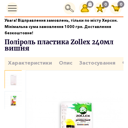
0
0
Увага! Відправлення замовлень, тільки по місту Херсон.
Догляд за салоном
Мінімальна сума замовлення 1000 грн. Доставлення
Поліроль пластика Zollex 240мл вишня
безкоштовне!
Поліроль пластика Zollex 240мл
вишня
Характеристики
Опис
Застосування
Ф