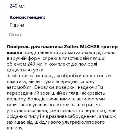
240 мл
Консистенция:
Рідина
Опис
Поліроль для пластика Zollex MLCH25 тригер
вишня
представлений ароматизованої рідиною
в зручній формі спрею в пластиковій пляшці,
об'ємом 240 мл. У комплект до поліролі
додається губка.
Засіб призначається для обробки поверхонь із
пластику, вінілу і гуми всередині салону
автомобіля. Оновлює поверхні, надаючи їм
первозданний зовнішній вигляд і яскравість
кольору. Володіє захисними властивостями -
після застосування полироля на покриттях
утворюється невидима плівка, що перешкоджає
осіданню пилу і відразлива забруднення, а також
захищає від шкідливого ультрафіолетового
впливу.