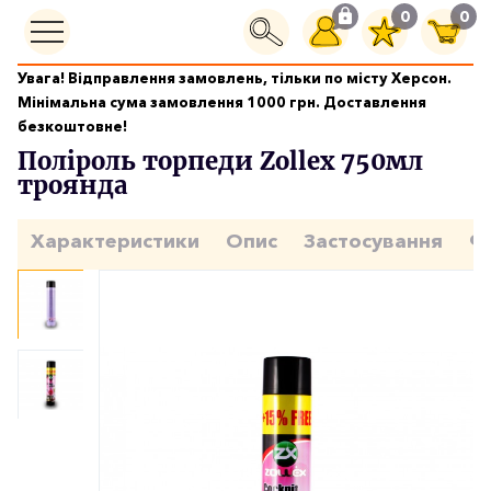
0
0
Увага! Відправлення замовлень, тільки по місту Херсон.
Догляд за салоном
Мінімальна сума замовлення 1000 грн. Доставлення
Поліроль торпеди Zollex 750мл троянда
безкоштовне!
Поліроль торпеди Zollex 750мл
троянда
Характеристики
Опис
Застосування
Ф