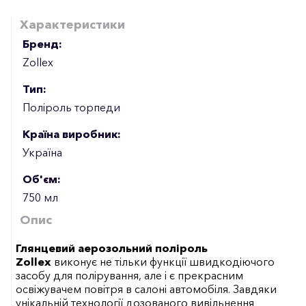
Характеристики
Бренд:
Zollex
Тип:
Поліроль торпеди
Країна виробник:
Україна
Об'єм:
750 мл
Опис
Глянцевий аерозольний поліроль
Zollex
виконує не тільки функції швидкодіючого
засобу для полірування, але і є прекрасним
освіжувачем повітря в салоні автомобіля. Завдяки
унікальній технології дозованого вивільнення