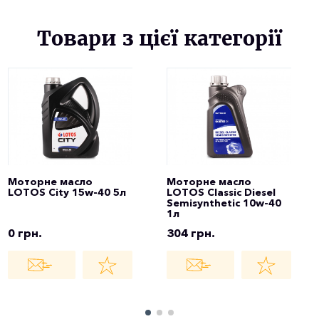
Товари з цієї категорії
Моторне масло
Моторне масло
LOTOS City 15w-40 5л
LOTOS Classic Diesel
Semisynthetic 10w-40
1л
0 грн.
304 грн.