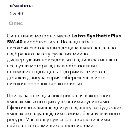
в'язкість:
5w-40
Опис
Синтетичне моторне масло
Lotos Synthetic Plus
5W-40
виробляється в Польщі на базі
високоякісної основи з додаванням спеціально
підібраного пакету сучасних мийно-
диспергуючих присадок, які надійно захищають
все вузли мотора від лакообразованія і
шламових відкладень. Підтримка з чистоті
деталей двигуна сприяє збереженню його
високих робочих характеристик.
Призначається для використання в жорстких
умовах міського циклу з частими зупинками.
Ефективно захищає двигун від зносу за будь-яких
умовах експлуатації, тим самим збільшуючи його
ресурс. Має повну сумісність з каталітичними
нейтралізаторами вихлопної системи.