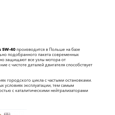
s 5W-40
производится в Польше на базе
ьно подобранного пакета современных
о защищают все узлы мотора от
е с чистоте деталей двигателя способствует
иях городского цикла с частыми остановками.
х условиях эксплуатации, тем самым
остью с каталитическими нейтрализаторами