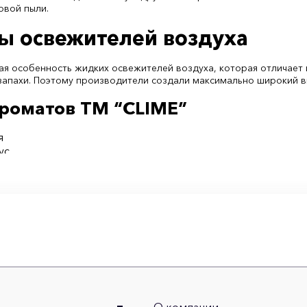
овой пыли.
ы освежителей воздуха
ая особенность жидких освежителей воздуха, которая отличает 
 запахи. Поэтому производители создали максимально широкий 
роматов ТМ “CLIME”
я
ус
ик
микс
хлада
ароматов ТМ “VNUKI”
рень
цветок
 цитрус
дснежник