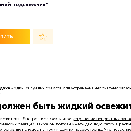
нний подснежник"
УПИТЬ
здуха
- один из лучших средств для устранения неприятных запах
и.
должен быть жидкий освежит
свежителя - быстрое и эффективное
устранение неприятных запа
гических реакций. Также он
должен иметь двойную сетку в расп
е оставляет следов на полу и других поверхностях. Что позволя