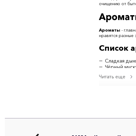
очищению от быт
Аромат
Ароматы
- главн
нравятся разные
Список а
Сладкая дын
Чёрный муск
Сочный перс
Читать еще
Фруктовый 
Морская про
Список 
Душистая си
Волшебный 
Тропический
Утренний по