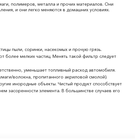
аги, полимеров, металла и прочих материалов. Они
ления, и они легко меняются в домашних условиях.
ицы пыли, соринки, насекомых и прочую грязь.
от более мелких частиц. Менять такой фильтр следует
ветственно, уменьшает топливный расход автомобиля.
бумаги/волокна, пропитанного акриловой смолой).
другие инородные объекты. Чистый продукт способствует
ем засоренности элемента. В большинстве случаев его
ов, токсичных соединений, а также устранение любых
го электричества, катализация воздуха. Менять салонные