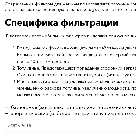
Современные фильтры для машины представляют сложные конс
обеспечивают качественную очистку воздуха, масла или топли
Специфика фильтрации
В каталогах автомобильных фильтров выделяют три основных
Воздушные. Их функция – очищать переработанный двига
Большинство моделей состоят из двух слоев: первый зах
после 60 тыс. км пробега.
Топливные. Предотвращают попадание сторонних загрязн
Очистка происходит в два этапа: глубокая (используетс
Масляные. Эти элементы удаляют из смазочной жидкости
уменьшению расхода топлива, увеличению мощности, пр
меняют вместе с комплексной заменой моторного масла.
барьерные (защищают от попадания сторонних части
энергетические (работает по принципу вихревого ма
Отдельной категорией считаются фильтры для салонов авто. И
Читать еще
неприятных запахов. Они предусматривают трехэтапную фильт
фильтры следует после 50 тыс. км пробега.