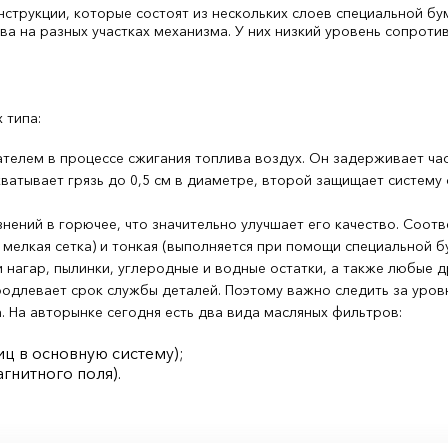
трукции, которые состоят из нескольких слоев специальной бум
ва на разных участках механизма. У них низкий уровень сопротив
 типа:
телем в процессе сжигания топлива воздух. Он задерживает част
ватывает грязь до 0,5 см в диаметре, второй защищает систему 
ений в горючее, что значительно улучшает его качество. Соот
я мелкая сетка) и тонкая (выполняется при помощи специальной 
 нагар, пылинки, углеродные и водные остатки, а также любые 
одлевает срок службы деталей. Поэтому важно следить за уровн
 На авторынке сегодня есть два вида масляных фильтров:
ц в основную систему);
гнитного поля).
х главное назначение – защита от проникновения выхлопных газ
рацию: предварительная очистка, удаление вирусов и статическо