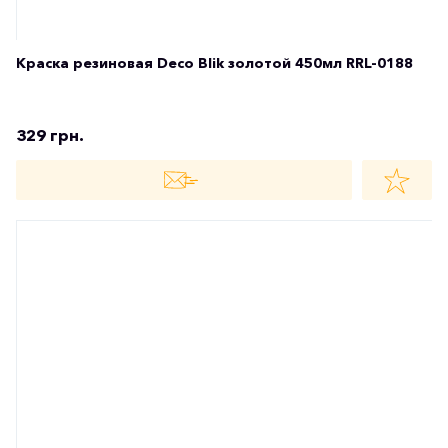
Краска резиновая Deco Blik зеленый флуоресцентный
450мл RRL-1003