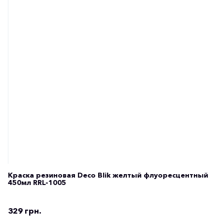
Краска резиновая Deco Blik желтый флуоресцентный
450мл RRL-1005
329 грн.
1
2
Резиновая краска – инновационный материал, который
относительно недавно зашел на украинский рынок, но
уже успел отлично себя зарекомендовать. Жидкая
резина для авто сегодня используется на ведущих
сервисах и СТО. Она стала мастхэв для многих
владельцев машин.