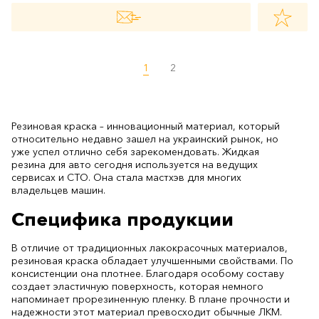
Специфика продукции
В отличие от традиционных лакокрасочных материалов,
резиновая краска обладает улучшенными свойствами. По
консистенции она плотнее. Благодаря особому составу
создает эластичную поверхность, которая немного
напоминает прорезиненную пленку. В плане прочности и
надежности этот материал превосходит обычные ЛКМ.
Что, собственно, сказывается и на цене.
Преимущества резиновой краски для авто в баллончиках
заключаются в:
хорошей адгезии (отлично прилипает к любому
виду поверхности);
Читать еще
стойкости к перепадам температуры,
атмосферным явлениям;
высокой скорости высыхания;
простоте нанесения;
отсутствии разводов, потеков;
износостойкости;
долговечности;