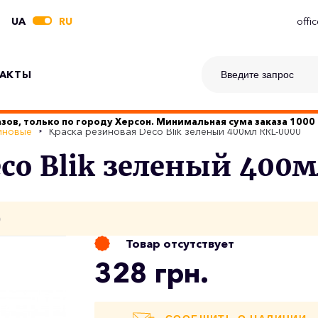
UA
RU
offi
АКТЫ
зов, только по городу Херсон. Минимальная сума заказа 1000 
иновые
Краска резиновая Deco Blik зеленый 400мл RRL-0000
eco Blik зеленый 400
о
Товар отсутствует
328 грн.