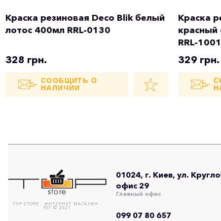
Краска резиновая Deco Blik белый
Краска р
лотос 400мл RRL-0130
красный
RRL-100
328 грн.
329 грн.
СООБЩИТЬ О
С
НАЛИЧИИ
Н
01024, г. Киев, ул. Кругл
офис 29
Главный офис
TOP STORE - ИНТЕРНЕТ МАГАЗИН -
EST © 2021
099 07 80 657