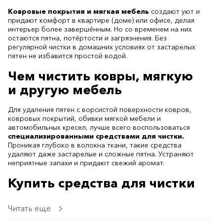
Ковровые покрытия и мягкая мебель
создают уют и
придают комфорт в квартире (доме) или офисе, делая
интерьер более завершённым. Но со временем на них
остаются пятна, потёртости и загрязнения. Без
регулярной чистки в домашних условиях от застарелых
пятен не избавится простой водой.
Чем чистить ковры, мягкую
и другую мебель
Для удаления пятен с ворсистой поверхности ковров,
ковровых покрытий, обивки мягкой мебели и
автомобильных кресел, лучше всего воспользоваться
специализированными средствами для чистки.
Проникая глубоко в волокна ткани, такие средства
удаляют даже застарелые и сложные пятна. Устраняют
неприятные запахи и придают свежий аромат.
Купить средства для чистки
В интернет-магазине TOP STORE доступны чистящие
Читать еще
средства для кухонной, офисной и мягкой мебели, а
также для моющих пылесосов.
Все товары