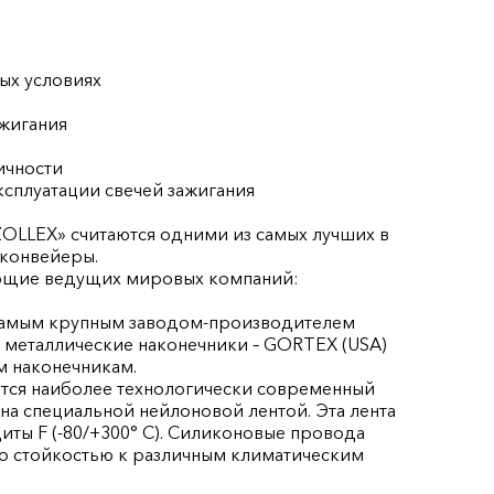
ых условиях
ажигания
ичности
сплуатации свечей зажигания
OLLEX» считаются одними из самых лучших в
 конвейеры.
ующие ведущих мировых компаний:
я самым крупным заводом-производителем
и металлические наконечники – GORTEX (USA)
м наконечникам.
тся наиболее технологически современный
на специальной нейлоновой лентой. Эта лента
щиты F (-80/+300° C). Силиконовые провода
со стойкостью к различным климатическим