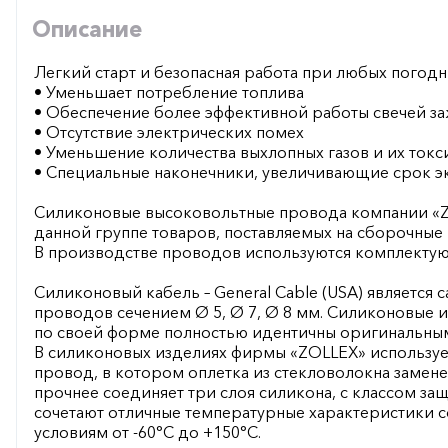
Описание
Легкий старт и безопасная работа при любых погодн
• Уменьшает потребление топлива
• Обеспечение более эффективной работы свечей з
• Отсутствие электрических помех
• Уменьшение количества выхлопных газов и их токс
• Специальные наконечники, увеличивающие срок эк
Силиконовые высоковольтные провода компании «Z
данной группе товаров, поставляемых на сборочные
В производстве проводов используются комплект
Силиконовый кабель – General Cable (USA) являетс
проводов сечением Ø 5, Ø 7, Ø 8 мм. Силиконовые 
по своей форме полностью идентичны оригинальны
В силиконовых изделиях фирмы «ZOLLEX» используе
провод, в котором оплетка из стекловолокна замене
прочнее соединяет три слоя силикона, с классом за
сочетают отличные температурные характеристики 
условиям от -60°С до +150°С.