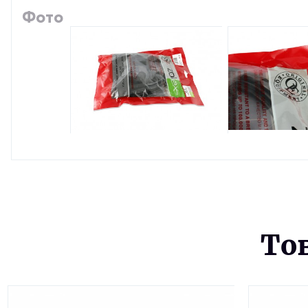
Фото
То