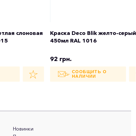
ветлая слоновая
Краска Deco Blik желто-серый
015
450мл RAL 1016
92 грн.
О
СООБЩИТЬ О
НАЛИЧИИ
Новинки