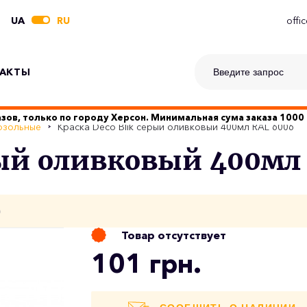
UA
RU
offi
АКТЫ
зов, только по городу Херсон. Минимальная сума заказа 1000 
озольные
Краска Deco Blik серый оливковый 400мл RAL 6006
ерый оливковый 400мл
о
Товар отсутствует
101 грн.