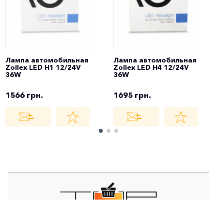
Лампа автомобильная
Лампа автомобильная
Zollex LED H1 12/24V
Zollex LED H4 12/24V
36W
36W
1566 грн.
1695 грн.
TOP STORE - ИНТЕРНЕТ МАГАЗИН -