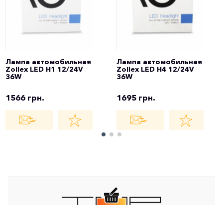
Лампа автомобильная
Лампа автомобильная
Zollex LED H1 12/24V
Zollex LED H4 12/24V
36W
36W
1566 грн.
1695 грн.
TOP STORE - ИНТЕРНЕТ МАГАЗИН -