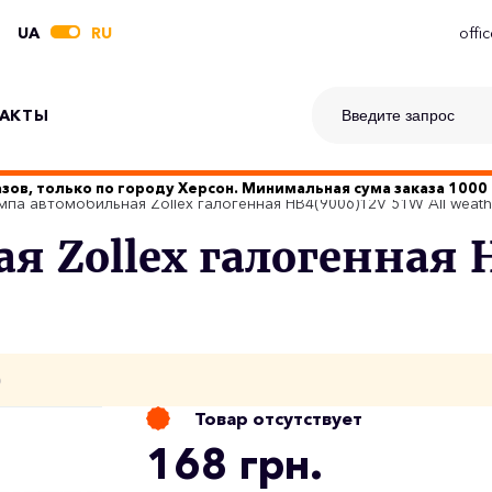
UA
RU
offi
АКТЫ
зов, только по городу Херсон. Минимальная сума заказа 1000 
мпа автомобильная Zollex галогенная HB4(9006)12V 51W All weath
 Zollex галогенная H
о
Товар отсутствует
168 грн.