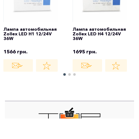
Лампа автомобильная
Лампа автомобильная
Zollex LED H1 12/24V
Zollex LED H4 12/24V
36W
36W
1566 грн.
1695 грн.
TOP STORE - ИНТЕРНЕТ МАГАЗИН -
EST © 2021