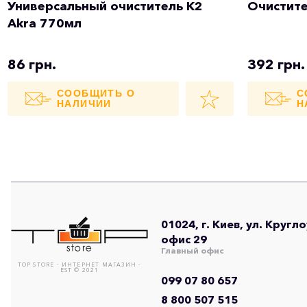
Универсальный очиститель K2
Очистите
Akra 770мл
86 грн.
392 грн.
СООБЩИТЬ О
С
НАЛИЧИИ
Н
01024, г. Киев, ул. Кругл
офис 29
Главный офис
TOP STORE - ИНТЕРНЕТ МАГАЗИН -
EST © 2021
099 07 80 657
8 800 507 515