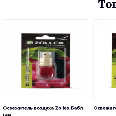
То
Освежитель воздуха Zollex Бабл
Освежите
гам