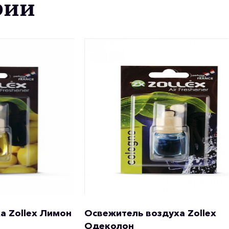
рии
а Zollex Лимон
Освежитель воздуха Zollex
Одеколон