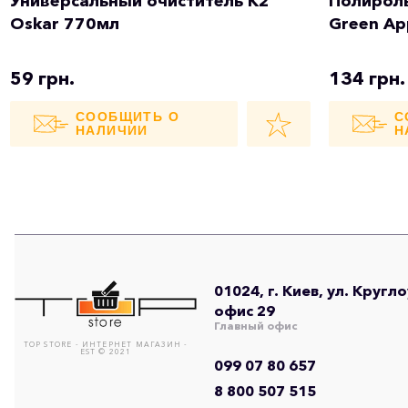
Универсальный очиститель K2
Полироль
Oskar 770мл
Green Ap
59 грн.
134 грн.
СООБЩИТЬ О
С
НАЛИЧИИ
Н
01024, г. Киев, ул. Кругл
офис 29
Главный офис
TOP STORE - ИНТЕРНЕТ МАГАЗИН -
EST © 2021
099 07 80 657
8 800 507 515