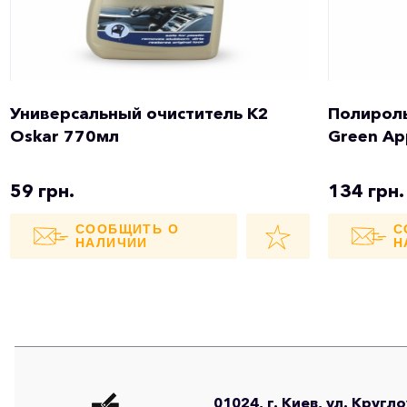
Универсальный очиститель K2
Полироль
Oskar 770мл
Green Ap
59 грн.
134 грн.
СООБЩИТЬ О
С
НАЛИЧИИ
Н
01024, г. Киев, ул. Кругл