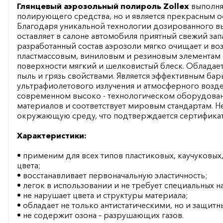
Глянцевый аэрозольный полироль Zollex
выполня
полирующего средства, но и является прекрасным о
Благодаря уникальной технологии дозированного 
оставляет в салоне автомобиля приятный свежий зап
разработанный состав аэрозоли мягко очищает и во
пластмассовым, виниловым и резиновым элементам 
поверхности мягкий и шелковистый блеск. Обладае
пыль и грязь свойствами. Является эффективным ба
ультрафиолетового излучения и атмосферного возде
современном высоко - технологическом оборудован
материалов и соответствует мировым стандартам. Н
окружающую среду, что подтверждается сертификат
Характеристики:
• применим для всех типов пластиковых, каучуковых
цвета;
• восстанавливает первоначальную эластичность;
• легок в использовании и не требует специальных н
• не нарушает цвета и структуры материала;
• обладает не только антистатическими, но и защит
• не содержит озона – разрушающих газов.