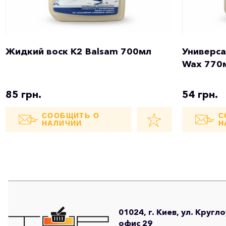
Жидкий воск K2 Balsam 700мл
Универса
Wax 770
85 грн.
54 грн.
СООБЩИТЬ О
С
НАЛИЧИИ
Н
01024, г. Киев, ул. Кругл
офис 29