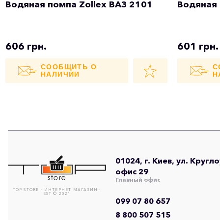
Водяная помпа Zollex ВАЗ 2101
Водяная 
606 грн.
601 грн.
СООБЩИТЬ О
С
НАЛИЧИИ
Н
01024, г. Киев, ул. Кругл
офис 29
Главный офис
TOP STORE - ИНТЕРНЕТ МАГАЗИН -
EST © 2021
099 07 80 657
8 800 507 515