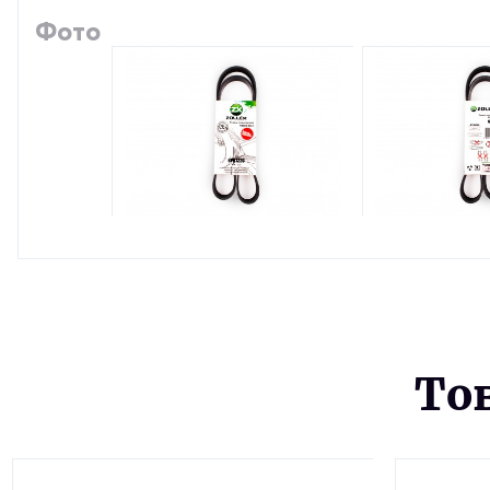
Фото
То