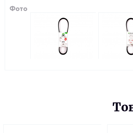
Фото
То