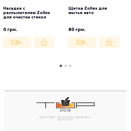
Насадка с
Щетка Zollex для
распылителем Zollex
мытья авто
для очистки стекол
0 грн.
80 грн.
TOP STORE - ИНТЕРНЕТ МАГАЗИН -
EST © 2021